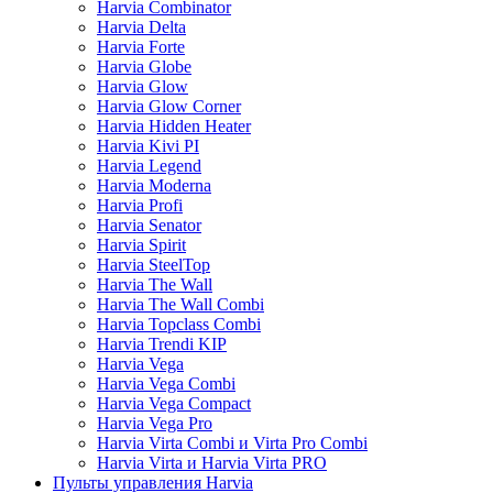
Harvia Combinator
Harvia Delta
Harvia Forte
Harvia Globe
Harvia Glow
Harvia Glow Corner
Harvia Hidden Heater
Harvia Kivi PI
Harvia Legend
Harvia Moderna
Harvia Profi
Harvia Senator
Harvia Spirit
Harvia SteelTop
Harvia The Wall
Harvia The Wall Combi
Harvia Topclass Combi
Harvia Trendi KIP
Harvia Vega
Harvia Vega Combi
Harvia Vega Compact
Harvia Vega Pro
Harvia Virta Combi и Virta Pro Combi
Harvia Virta и Harvia Virta PRO
Пульты управления Harvia