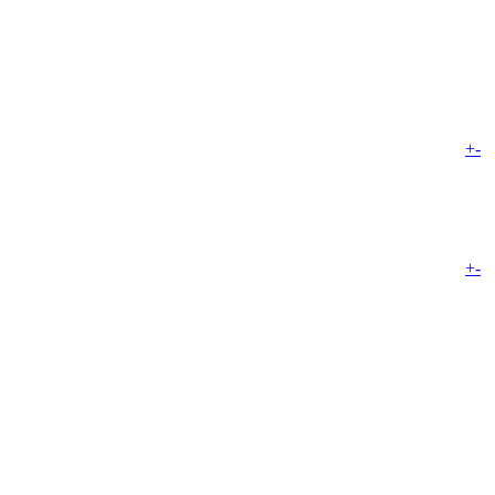
+
-
+
-