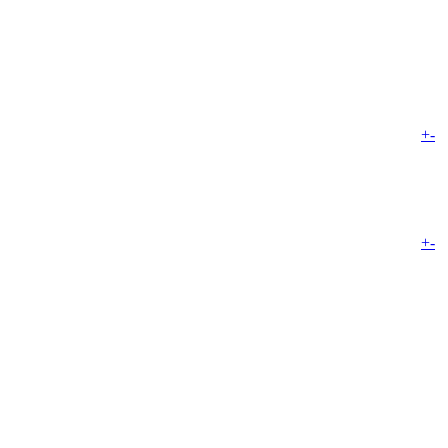
+
-
+
-