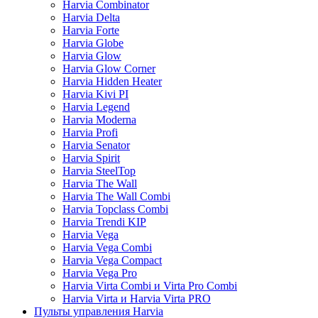
Harvia Combinator
Harvia Delta
Harvia Forte
Harvia Globe
Harvia Glow
Harvia Glow Corner
Harvia Hidden Heater
Harvia Kivi PI
Harvia Legend
Harvia Moderna
Harvia Profi
Harvia Senator
Harvia Spirit
Harvia SteelTop
Harvia The Wall
Harvia The Wall Combi
Harvia Topclass Combi
Harvia Trendi KIP
Harvia Vega
Harvia Vega Combi
Harvia Vega Compact
Harvia Vega Pro
Harvia Virta Combi и Virta Pro Combi
Harvia Virta и Harvia Virta PRO
Пульты управления Harvia