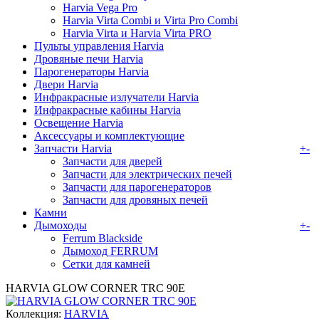
Harvia Vega Pro
Harvia Virta Combi и Virta Pro Combi
Harvia Virta и Harvia Virta PRO
Пульты управления Harvia
Дровяные печи Harvia
Парогенераторы Harvia
Двери Harvia
Инфракрасные излучатели Harvia
Инфракрасные кабины Harvia
Освещение Harvia
Аксессуары и комплектующие
Запчасти Harvia
+
-
Запчасти для дверей
Запчасти для электрических печей
Запчасти для парогенераторов
Запчасти для дровяных печей
Камни
Дымоходы
+
-
Ferrum Blackside
Дымоход FERRUM
Сетки для камней
HARVIA GLOW CORNER TRC 90Е
Коллекция:
HARVIA