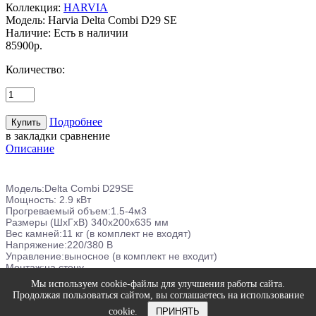
Коллекция:
HARVIA
Модель:
Harvia Delta Combi D29 SE
Наличие:
Есть в наличии
85900р.
Количество:
Подробнее
в закладки
сравнение
Описание
Модель:Delta Combi D29SE
Мощность: 2.9 кВт
Прогреваемый объем:1.5-4м3
Размеры (ШхГхВ)
340x200x635 мм
Вес камней:11 кг (в комплект не входят)
Напряжение:220/380 В
Управление:выносное (в комплект не входит)
Монтаж:на стену
Гарантия: 1 год
Мы используем cookie-файлы для улучшения работы сайта.
Продолжая пользоваться сайтом, вы соглашаетесь на использование
© Интернет-магазин печей и оборудования Harvia (Харвия) |
cookie.
ПРИНЯТЬ
Политика конфиденциальности