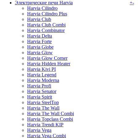
Электрические печи Harvia
+
-
Harvia Cilindro
Harvia Cilindro Plus
Harvia Club
Harvia Club Combi
Harvia Combinator
Harvia Delta
Harvia Forte
Harvia Globe
Harvia Glow
Harvia Glow Corner
Harvia Hidden Heater
Harvia Kivi PI
Harvia Legend
Harvia Moderna
Harvia Profi
Harvia Senator
Harvia Spirit
Harvia SteelTop
Harvia The Wall
Harvia The Wall Combi
Harvia Topclass Combi
Harvia Trendi KIP
Harvia Vega
Harvia Vega Combi