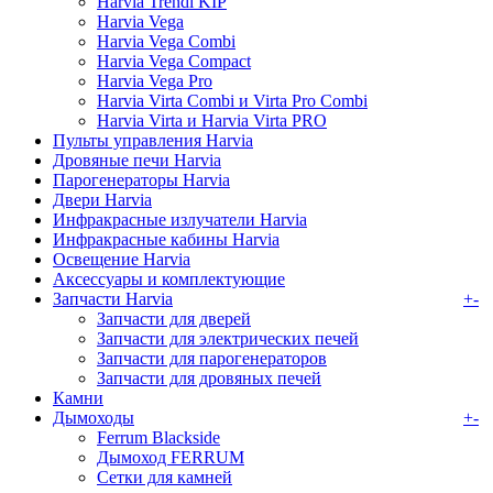
Harvia Trendi KIP
Harvia Vega
Harvia Vega Combi
Harvia Vega Compact
Harvia Vega Pro
Harvia Virta Combi и Virta Pro Combi
Harvia Virta и Harvia Virta PRO
Пульты управления Harvia
Дровяные печи Harvia
Парогенераторы Harvia
Двери Harvia
Инфракрасные излучатели Harvia
Инфракрасные кабины Harvia
Освещение Harvia
Аксессуары и комплектующие
Запчасти Harvia
+
-
Запчасти для дверей
Запчасти для электрических печей
Запчасти для парогенераторов
Запчасти для дровяных печей
Камни
Дымоходы
+
-
Ferrum Blackside
Дымоход FERRUM
Сетки для камней