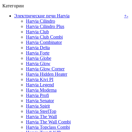
Категории
Электрические печи Harvia
+
-
Harvia Cilindro
Harvia Cilindro Plus
Harvia Club
Harvia Club Combi
Harvia Combinator
Harvia Delta
Harvia Forte
Harvia Globe
Harvia Glow
Harvia Glow Corner
Harvia Hidden Heater
Harvia Kivi PI
Harvia Legend
Harvia Moderna
Harvia Profi
Harvia Senator
Harvia Spirit
Harvia SteelTop
Harvia The Wall
Harvia The Wall Combi
Harvia Topclass Combi