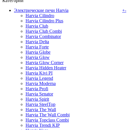
Категории
Электрические печи Harvia
+
-
Harvia Cilindro
Harvia Cilindro Plus
Harvia Club
Harvia Club Combi
Harvia Combinator
Harvia Delta
Harvia Forte
Harvia Globe
Harvia Glow
Harvia Glow Corner
Harvia Hidden Heater
Harvia Kivi PI
Harvia Legend
Harvia Moderna
Harvia Profi
Harvia Senator
Harvia Spirit
Harvia SteelTop
Harvia The Wall
Harvia The Wall Combi
Harvia Topclass Combi
Harvia Trendi KIP