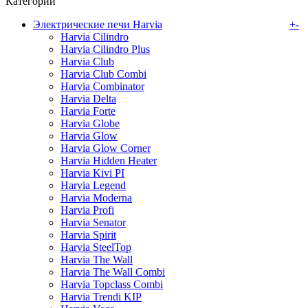
Категории
Электрические печи Harvia
+
-
Harvia Cilindro
Harvia Cilindro Plus
Harvia Club
Harvia Club Combi
Harvia Combinator
Harvia Delta
Harvia Forte
Harvia Globe
Harvia Glow
Harvia Glow Corner
Harvia Hidden Heater
Harvia Kivi PI
Harvia Legend
Harvia Moderna
Harvia Profi
Harvia Senator
Harvia Spirit
Harvia SteelTop
Harvia The Wall
Harvia The Wall Combi
Harvia Topclass Combi
Harvia Trendi KIP