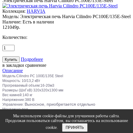
Электрическая печь Harvia Cilindro PC100E/135E-Steel
Коллекция:
HARVIA
Модель:
Электрическая печь Harvia Cilindro PC100E/135E-Steel
Наличие:
Есть в наличии
121049р.
Количество:
Подробнее
в закладки
сравнение
Описание
Модель:Cilindro PC 100E/135E Steel
Мощность: 10/13,2 кВт
Прогреваемый объем:16-20м3
Размеры (ШхГхВ)
320x320x1300 мм
Вес камней:140 кг
Напряжение:380 В
Выносное, приобретается отдельно
Управление:
Монтаж:на пол
Гарантия: 1 год
Мы используем cookie-файлы для улучшения работы сайта.
Продолжая пользоваться сайтом, вы соглашаетесь на использование
© Интернет-магазин печей и оборудования Harvia (Харвия) |
cookie.
ПРИНЯТЬ
Политика конфиденциальности