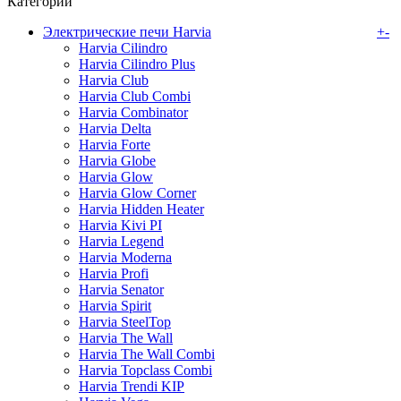
Категории
Электрические печи Harvia
+
-
Harvia Cilindro
Harvia Cilindro Plus
Harvia Club
Harvia Club Combi
Harvia Combinator
Harvia Delta
Harvia Forte
Harvia Globe
Harvia Glow
Harvia Glow Corner
Harvia Hidden Heater
Harvia Kivi PI
Harvia Legend
Harvia Moderna
Harvia Profi
Harvia Senator
Harvia Spirit
Harvia SteelTop
Harvia The Wall
Harvia The Wall Combi
Harvia Topclass Combi
Harvia Trendi KIP