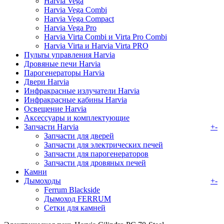
Harvia Vega
Harvia Vega Combi
Harvia Vega Compact
Harvia Vega Pro
Harvia Virta Combi и Virta Pro Combi
Harvia Virta и Harvia Virta PRO
Пульты управления Harvia
Дровяные печи Harvia
Парогенераторы Harvia
Двери Harvia
Инфракрасные излучатели Harvia
Инфракрасные кабины Harvia
Освещение Harvia
Аксессуары и комплектующие
Запчасти Harvia
+
-
Запчасти для дверей
Запчасти для электрических печей
Запчасти для парогенераторов
Запчасти для дровяных печей
Камни
Дымоходы
+
-
Ferrum Blackside
Дымоход FERRUM
Сетки для камней