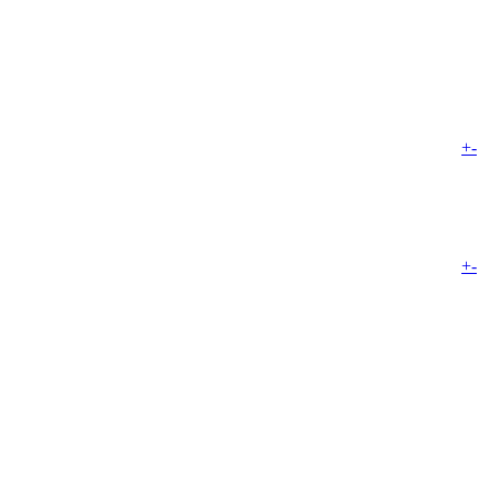
+
-
+
-