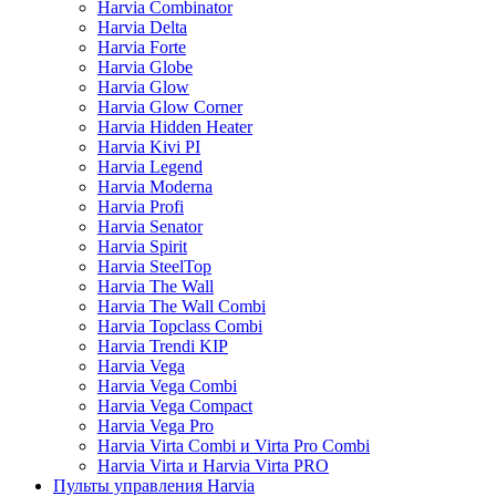
Harvia Combinator
Harvia Delta
Harvia Forte
Harvia Globe
Harvia Glow
Harvia Glow Corner
Harvia Hidden Heater
Harvia Kivi PI
Harvia Legend
Harvia Moderna
Harvia Profi
Harvia Senator
Harvia Spirit
Harvia SteelTop
Harvia The Wall
Harvia The Wall Combi
Harvia Topclass Combi
Harvia Trendi KIP
Harvia Vega
Harvia Vega Combi
Harvia Vega Compact
Harvia Vega Pro
Harvia Virta Combi и Virta Pro Combi
Harvia Virta и Harvia Virta PRO
Пульты управления Harvia