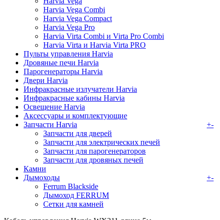
Harvia Vega
Harvia Vega Combi
Harvia Vega Compact
Harvia Vega Pro
Harvia Virta Combi и Virta Pro Combi
Harvia Virta и Harvia Virta PRO
Пульты управления Harvia
Дровяные печи Harvia
Парогенераторы Harvia
Двери Harvia
Инфракрасные излучатели Harvia
Инфракрасные кабины Harvia
Освещение Harvia
Аксессуары и комплектующие
Запчасти Harvia
+
-
Запчасти для дверей
Запчасти для электрических печей
Запчасти для парогенераторов
Запчасти для дровяных печей
Камни
Дымоходы
+
-
Ferrum Blackside
Дымоход FERRUM
Сетки для камней