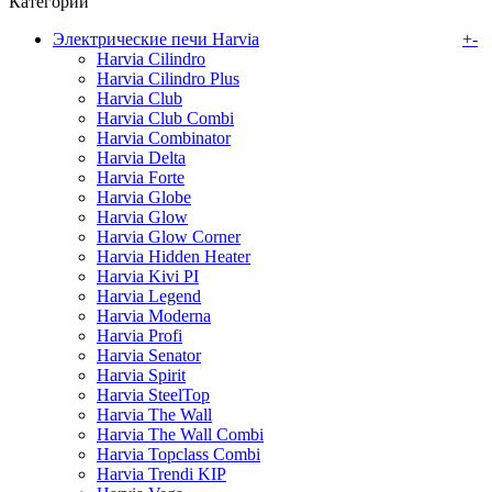
Категории
Электрические печи Harvia
+
-
Harvia Cilindro
Harvia Cilindro Plus
Harvia Club
Harvia Club Combi
Harvia Combinator
Harvia Delta
Harvia Forte
Harvia Globe
Harvia Glow
Harvia Glow Corner
Harvia Hidden Heater
Harvia Kivi PI
Harvia Legend
Harvia Moderna
Harvia Profi
Harvia Senator
Harvia Spirit
Harvia SteelTop
Harvia The Wall
Harvia The Wall Combi
Harvia Topclass Combi
Harvia Trendi KIP