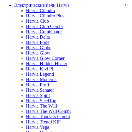
Электрические печи Harvia
+
-
Harvia Cilindro
Harvia Cilindro Plus
Harvia Club
Harvia Club Combi
Harvia Combinator
Harvia Delta
Harvia Forte
Harvia Globe
Harvia Glow
Harvia Glow Corner
Harvia Hidden Heater
Harvia Kivi PI
Harvia Legend
Harvia Moderna
Harvia Profi
Harvia Senator
Harvia Spirit
Harvia SteelTop
Harvia The Wall
Harvia The Wall Combi
Harvia Topclass Combi
Harvia Trendi KIP
Harvia Vega