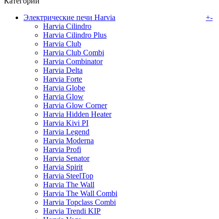
Категории
Электрические печи Harvia
+
-
Harvia Cilindro
Harvia Cilindro Plus
Harvia Club
Harvia Club Combi
Harvia Combinator
Harvia Delta
Harvia Forte
Harvia Globe
Harvia Glow
Harvia Glow Corner
Harvia Hidden Heater
Harvia Kivi PI
Harvia Legend
Harvia Moderna
Harvia Profi
Harvia Senator
Harvia Spirit
Harvia SteelTop
Harvia The Wall
Harvia The Wall Combi
Harvia Topclass Combi
Harvia Trendi KIP