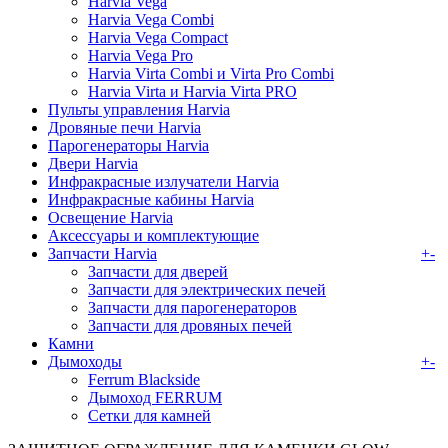
Harvia Vega
Harvia Vega Combi
Harvia Vega Compact
Harvia Vega Pro
Harvia Virta Combi и Virta Pro Combi
Harvia Virta и Harvia Virta PRO
Пульты управления Harvia
Дровяные печи Harvia
Парогенераторы Harvia
Двери Harvia
Инфракрасные излучатели Harvia
Инфракрасные кабины Harvia
Освещение Harvia
Аксессуары и комплектующие
Запчасти Harvia
+
-
Запчасти для дверей
Запчасти для электрических печей
Запчасти для парогенераторов
Запчасти для дровяных печей
Камни
Дымоходы
+
-
Ferrum Blackside
Дымоход FERRUM
Сетки для камней