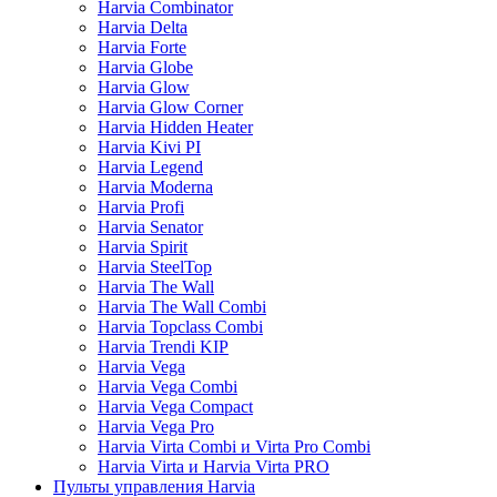
Harvia Combinator
Harvia Delta
Harvia Forte
Harvia Globe
Harvia Glow
Harvia Glow Corner
Harvia Hidden Heater
Harvia Kivi PI
Harvia Legend
Harvia Moderna
Harvia Profi
Harvia Senator
Harvia Spirit
Harvia SteelTop
Harvia The Wall
Harvia The Wall Combi
Harvia Topclass Combi
Harvia Trendi KIP
Harvia Vega
Harvia Vega Combi
Harvia Vega Compact
Harvia Vega Pro
Harvia Virta Combi и Virta Pro Combi
Harvia Virta и Harvia Virta PRO
Пульты управления Harvia