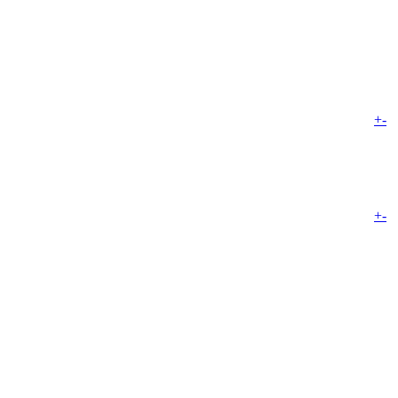
+
-
+
-