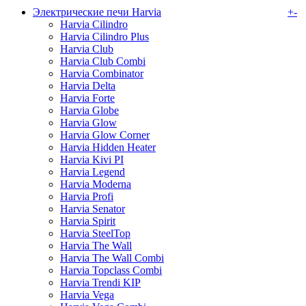
Электрические печи Harvia
+
-
Harvia Cilindro
Harvia Cilindro Plus
Harvia Club
Harvia Club Combi
Harvia Combinator
Harvia Delta
Harvia Forte
Harvia Globe
Harvia Glow
Harvia Glow Corner
Harvia Hidden Heater
Harvia Kivi PI
Harvia Legend
Harvia Moderna
Harvia Profi
Harvia Senator
Harvia Spirit
Harvia SteelTop
Harvia The Wall
Harvia The Wall Combi
Harvia Topclass Combi
Harvia Trendi KIP
Harvia Vega