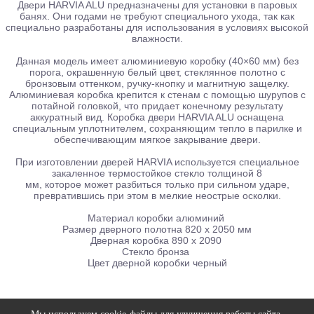
Двери HARVIA ALU предназначены для установки в паровых
банях. Они годами не требуют специального ухода, так как
специально разработаны для использования в условиях высокой
влажности.
Данная модель имеет алюминиевую коробку (40×60 мм) без
порога, окрашенную белый цвет, стеклянное полотно с
бронзовым оттенком, ручку-кнопку и магнитную защелку.
Алюминиевая коробка крепится к стенам с помощью шурупов с
потайной головкой, что придает конечному результату
аккуратный вид. Коробка двери HARVIA ALU оснащена
специальным уплотнителем, сохраняющим тепло в парилке и
обеспечивающим мягкое закрывание двери.
При изготовлении дверей HARVIA используется специальное
закаленное термостойкое стекло толщиной 8
мм, которое может разбиться только при сильном ударе,
превратившись при этом в мелкие неострые осколки.
Материал коробки
алюминий
Размер дверного полотна
 8
20 x 2050 мм
Дверная коробка
 8
90 x 2090
Стекло
бронза
Цвет дверной коробки
 черн
ый